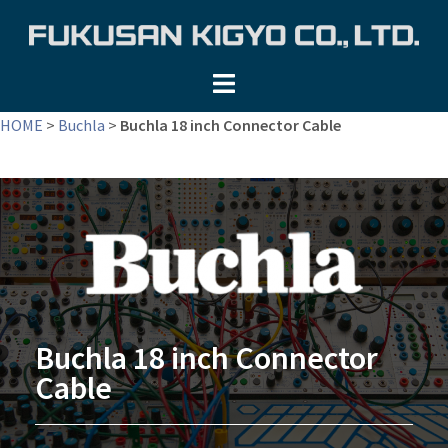
コ
ン
テ
ン
ツ
HOME
>
Buchla
>
Buchla 18 inch Connector Cable
へ
ス
キ
ッ
プ
Buchla 18 inch Connector
Cable