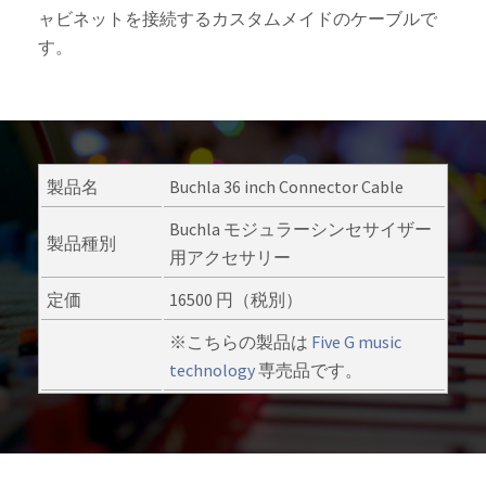
ャビネットを接続するカスタムメイドのケーブルで
す。
製品名
Buchla 36 inch Connector Cable
Buchla モジュラーシンセサイザー
製品種別
用アクセサリー
定価
16500 円（税別）
※こちらの製品は
Five G music
technology
専売品です。