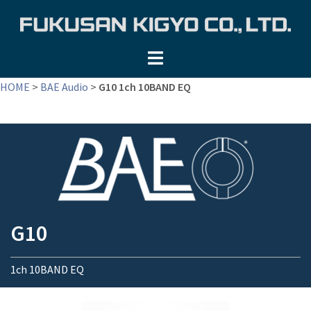
コ
ン
テ
ン
ツ
HOME
>
BAE Audio
>
G10 1ch 10BAND EQ
へ
ス
キ
ッ
プ
G10
1ch 10BAND EQ