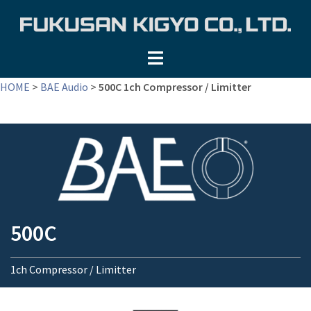
コ
ン
テ
ン
ツ
HOME
>
BAE Audio
>
500C 1ch Compressor / Limitter
へ
ス
キ
ッ
プ
500C
1ch Compressor / Limitter