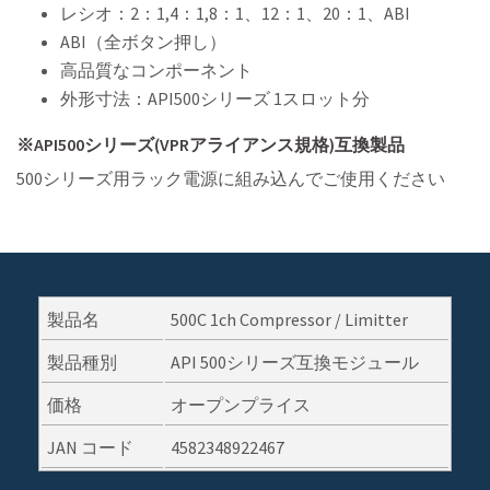
レシオ：2：1,4：1,8：1、12：1、20：1、ABI
ABI（全ボタン押し）
高品質なコンポーネント
外形寸法：API500シリーズ 1スロット分
※API500シリーズ(VPRアライアンス規格)互換製品
500シリーズ用ラック電源に組み込んでご使用ください
製品名
500C 1ch Compressor / Limitter
製品種別
API 500シリーズ互換モジュール
価格
オープンプライス
JAN コード
4582348922467