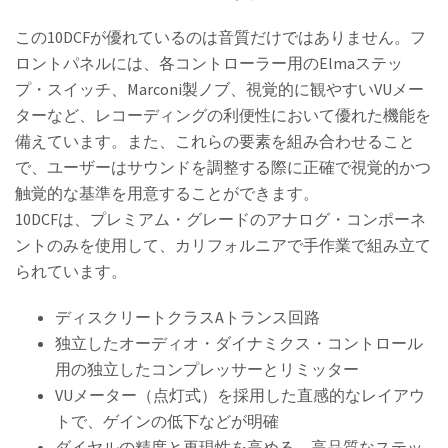
この10DCFが優れているのは音質だけではありません。フ
ロントパネルには、各コントローラー用のElmaステッ
プ・スイッチ、Marconi製ノブ、視覚的に観やすいVUメー
ターなど、レコーディングの利便性において優れた機能を
備えています。また、これらの要素を組み合わせること
で、ユーザーはサウンドを調整する際に正確で視覚的かつ
触覚的な基準を用意することができます。
10DCFは、プレミアム・グレードのアナログ・コンポーネ
ントのみを使用して、カリフォルニアで手作業で組み立て
られています。
ディスクリートクラスAトランス回路
独立したオーディオ・ダイナミクス・コントロール
用の独立したコンプレッサーとリミッター
VUメーター（点灯式）を採用した直感的なレイアウ
トで、ゲインの低下などが明確
ダイヤルの精度と再現性を高める、高品質なステッ