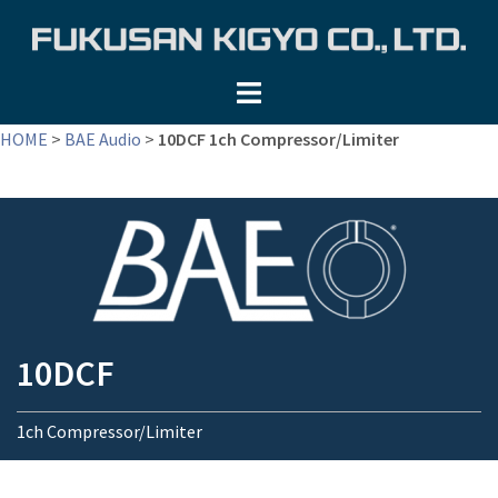
コ
ン
テ
ン
ツ
HOME
>
BAE Audio
>
10DCF 1ch Compressor/Limiter
へ
ス
キ
ッ
プ
10DCF
1ch Compressor/Limiter