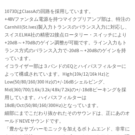
1073DはClassAの回路を採用しています。
+48Vファンタム電源を持つマイクプリアンプ部は、特注の
Carnhill(St.Ives)製入力トランスのバランス入力に対応し、
スイスELMA社の精密22接点ロータリー・スイッチにより
+20dB～+70dBのゲイン調整が可能です。ライン入力もト
ランス方式のバランス入力で-20dB～+20dBのゲインを持
っています。
イコライザー部は３バンドのEQとハイパスフィルターに
よって構成されています。High(10k/12/16k Hz)と
Low(50/80/160/300 Hz)の+/-16dBシェルビング、
Mid(360/700/1.6k/3.2k/4.8k/7.2k)の+/-18dBピーキングを採
用しています。ハイパスフィルターは
18dB/Oct(50/80/160/300Hz)となっています。
細部にまでこだわり抜かれたそのサウンドは、正にあのオ
ールドNEVEサウンドです。
「豊かなサブハーモニックを加えるボトムエンド、非常に