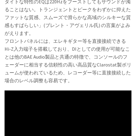
タイトな特性のEQは220Hzをブーストしてもサウンドが濁
ることはない。トランジェントとピークをわずかに抑えた
ファットな質感、スムーズで滑らかな高域のシルキーな質
感もすばらしい」(ブレント・アヴェリル氏) の言葉がよみ
がえります。
フロントパネルには、エレキギター等を直接接続できる
Hi-Z入力端子を搭載しており、DIとしての使用が可能なこ
とは他のBAE Audio製品と共通の特徴で、コンソールのフ
ェーダーに相当する信頼性の高い高品質なClarostat製ボリ
ュームが使われているため、レコーダー等に直接接続した
場合のレベル調整も容易です。