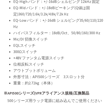
EQ-High バンド：+/-16dBシェルビング 12kHz 固定
EQ-MId バンド：+/-18dBピーキング(Q値は固
定)360/720/1.6k/3.2k/4.8k/7.2k Hz
EQ-Low バンド：+/-16dB シェルビング35/60/110/220
Hz
ハイパスフィルター：18dB/Oct、50/80/160/300 Hz
Mic/DI 切換スイッチ
EQLスイッチ
300Ωスイッチ
+48V ファンタム電源スイッチ
位相反転スイッチ
アウトプットボリューム
外形寸法：API500シリーズ 3スロット分
重量：約2.72kg（本体）
※API500シリーズ(VPRアライアンス規格)互換製品
500シリーズ用ラック電源に組み込んでご使用ください