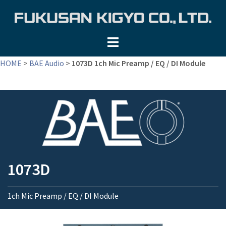
コ
ン
テ
ン
ツ
HOME
>
BAE Audio
>
1073D 1ch Mic Preamp / EQ / DI Module
へ
ス
キ
ッ
プ
1073D
1ch Mic Preamp / EQ / DI Module