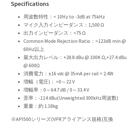
Specifications
周波数特性：< 10Hz to -3dB at 75kHz
マイク入力インピーダンス：1,500 Ω
出力インピーダンス：<75 Ω
Common Mode Rejection Ratio：>123dB min @
60Hz以上
最大出力レベル：+28.8 dBu @ 100K Ω,+27.4 dBu
@ 600Ω
消費電力：±16 vdc @ 35mA per rail = 2.4W
増幅（電圧)： >0～22 V
増幅率：0～64.7 dB / 0～33.4 V
歪率：-114 dBu(Unweighted 300kHz周波数)
重量：約 1.18kg
※API500シリーズ(VPRアライアンス規格)互換