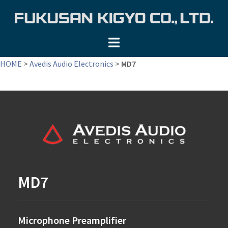
コ
ン
テ
ン
ツ
HOME
>
Avedis Audio Electronics
>
MD7
へ
ス
キ
ッ
プ
MD7
Microphone Preamplifier