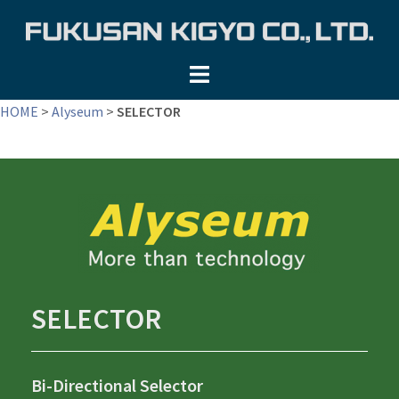
コ
ン
テ
ン
ツ
HOME
>
Alyseum
>
SELECTOR
へ
ス
キ
ッ
プ
SELECTOR
Bi-Directional Selector