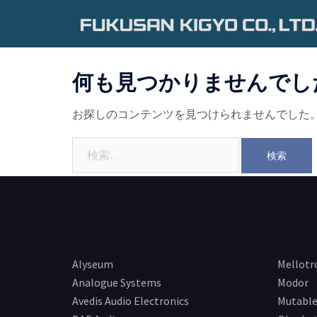
コ
ン
テ
ン
何も見つかりませんでし
ツ
へ
お探しのコンテンツを見つけられませんでした
ス
キ
検
ッ
索:
プ
Alyseum
Mellotr
Analogue Systems
Modor
Avedis Audio Electronics
Mutable