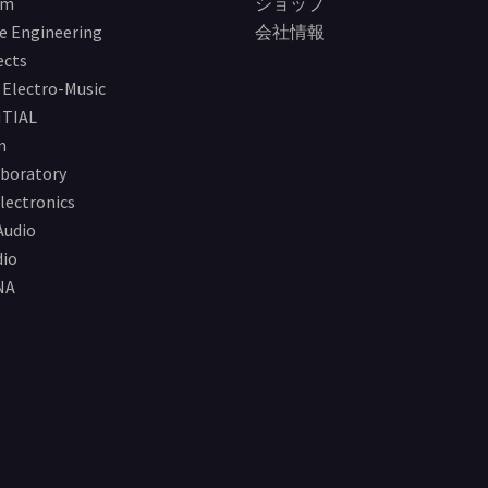
im
ショップ
e Engineering
会社情報
ects
Electro-Music
TIAL
n
boratory
lectronics
Audio
io
NA