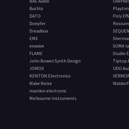
BAE Audio
Oberhe
Buchla
Playtim
DATO
Poly Eff
Doepfer
Rossum 
Dreadbox
SEQUEN
EMS
Sherma
eowave
SOMA la
FLAME
Studio E
John Bowen Synth Design
Tiptop 
JOMOX
UDO Aud
KENTON Electronics
VERMO
Make Noise
Waldorf
manikin electronic
Melbourne Instruments