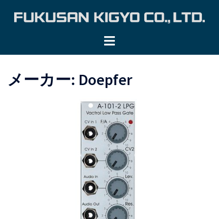
コ
ン
テ
ン
ツ
へ
メーカー:
Doepfer
ス
キ
ッ
プ