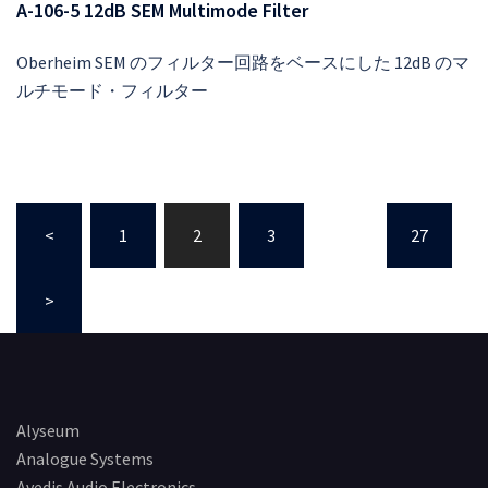
A-106-5 12dB SEM Multimode Filter
Oberheim SEM のフィルター回路をベースにした 12dB のマ
ルチモード・フィルター
投
<
1
2
3
…
27
稿
ナ
>
ビ
ゲ
ー
シ
ョ
Alyseum
ン
Analogue Systems
Avedis Audio Electronics